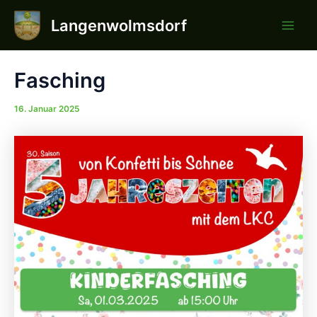
Zum
Langenwolmsdorf
Inhalt
Main
springen
Men
Fasching
16. Januar 2025